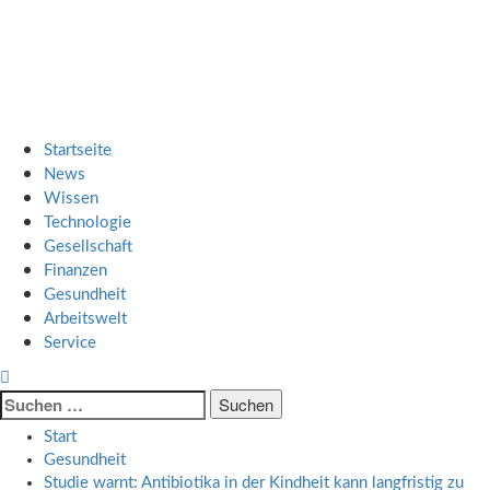
Zum
SMART UP NEWS
Inhalt
springen
Jeden Tag klüger
Primäres
SMART UP NEWS
Menü
Startseite
News
Wissen
Technologie
Gesellschaft
Finanzen
Gesundheit
Arbeitswelt
Service
Suche
nach:
Start
Gesundheit
Studie warnt: Antibiotika in der Kindheit kann langfristig zu