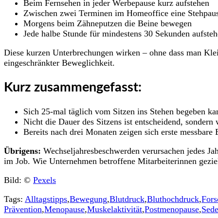
Beim Fernsehen in jeder Werbepause kurz aufstehen
Zwischen zwei Terminen im Homeoffice eine Stehpaus
Morgens beim Zähneputzen die Beine bewegen
Jede halbe Stunde für mindestens 30 Sekunden aufste
Diese kurzen Unterbrechungen wirken – ohne dass man Kleid
eingeschränkter Beweglichkeit.
Kurz zusammengefasst:
Sich 25-mal täglich vom Sitzen ins Stehen begeben ka
Nicht die Dauer des Sitzens ist entscheidend, sondern
Bereits nach drei Monaten zeigen sich erste messbare E
Übrigens:
Wechseljahresbeschwerden verursachen jedes Jahr 
im Job. Wie Unternehmen betroffene Mitarbeiterinnen gezie
Bild: ©
Pexels
Tags:
Alltagstipps
,
Bewegung
,
Blutdruck
,
Bluthochdruck
,
Fors
Prävention
,
Menopause
,
Muskelaktivität
,
Postmenopause
,
Sede