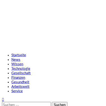
Zum
SMART UP NEWS
Inhalt
springen
Jeden Tag klüger
Primäres
SMART UP NEWS
Menü
Startseite
News
Wissen
Technologie
Gesellschaft
Finanzen
Gesundheit
Arbeitswelt
Service
Suche