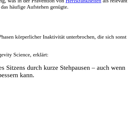
mHg, was in der Prävention von
Herzkrankheiten
als relevant
n das häufige Aufstehen genügte.
sen körperlicher Inaktivität unterbrochen, die sich sonst
vity Science, erklärt:
 des Sitzens durch kurze Stehpausen – auch wenn
bessern kann.