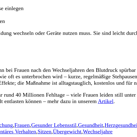
e einlegen
hen
ung wechseln oder Geräte nutzen muss. Sie sind leicht durc
nn bei Frauen nach den Wechseljahren den Blutdruck spürbar 
 wie oft es unterbrochen wird – kurze, regelmäßige Stehpause
ffekte; die Maßnahme ist alltagstauglich, kostenlos und für n
rund 40 Millionen Fehltage – viele Frauen leiden still unte
lt entlasten können – mehr dazu in unserem
Artikel
.
chung
,
Frauen
,
Gesunder Lebensstil
,
Gesundheit
,
Herzgesundhei
ntäres Verhalten
,
Sitzen
,
Übergewicht
,
Wechseljahre