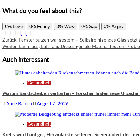
What do you feel about this?
0%
Love
0%
Funny
0%
Wow
0%
Sad
0%
Angry
Beitragsnavigation
Zurück:
Fenster putzen war gestern – Selbstreinigendes Glas setzt
Weiter:
Lärm raus, Luft rein: Dieses geniale Material löst ein Pro
Auch interessant
Gesundheit
Warum Bandscheiben verhärten – Forscher finden neue Ursache
Anne Bajrica
August 7, 2026
Gesundheit
Krebs wird häufiger, Herzinfarkte seltener: So verändert der med