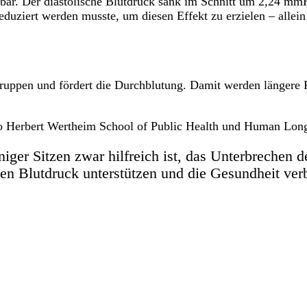
ürbar. Der diastolische Blutdruck sank im Schnitt um 2,24 m
 reduziert werden musste, um diesen Effekt zu erzielen – allei
uppen und fördert die Durchblutung. Damit werden längere Pha
o Herbert Wertheim School of Public Health und Human Longe
iger Sitzen zwar hilfreich ist, das Unterbrechen
den Blutdruck unterstützen und die Gesundheit ver