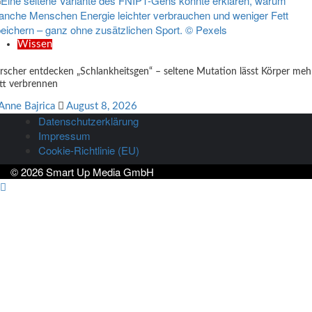
Wissen
rscher entdecken „Schlankheitsgen“ – seltene Mutation lässt Körper meh
tt verbrennen
Anne Bajrica
August 8, 2026
Datenschutzerklärung
Impressum
Cookie-Richtlinie (EU)
© 2026 Smart Up Media GmbH