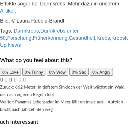
Effekte sogar bei Darmkrebs. Mehr dazu in unserem
Artikel
.
Bild: © Laura Rubbia-Brandt
Tags:
Darmkrebs
,
Darmkrebs unter
50
,
Forschung
,
Früherkennung
,
Gesundheit
,
Krebs
,
Krebsf
Up News
What do you feel about this?
0%
Love
0%
Funny
0%
Wow
0%
Sad
0%
Angry
Beitragsnavigation
Zurück:
662 Meter: In tiefstem Sinkloch der Welt wächst ein Wald,
der nach eigenen Regeln lebt
Weiter:
Panamas Lebensader im Meer fällt erstmals aus – Auftrieb
bricht nach Jahrzehnten weg
uch interessant