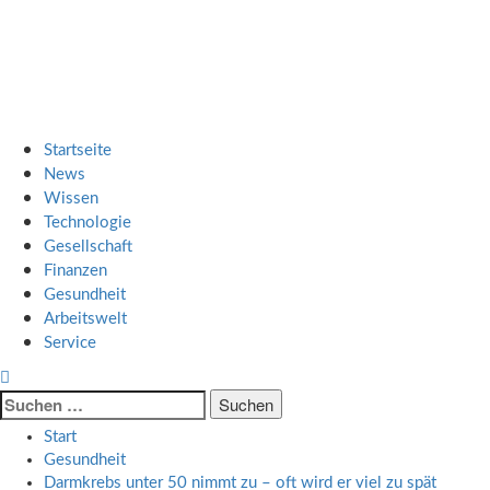
Zum
SMART UP NEWS
Inhalt
springen
Jeden Tag klüger
Primäres
SMART UP NEWS
Menü
Startseite
News
Wissen
Technologie
Gesellschaft
Finanzen
Gesundheit
Arbeitswelt
Service
Suche
nach:
Start
Gesundheit
Darmkrebs unter 50 nimmt zu – oft wird er viel zu spät