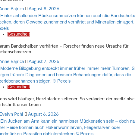
Anne Bajrica
August 8, 2026
Gesundheit
rum Bandscheiben verhärten – Forscher finden neue Ursache für
ückenschmerzen
Anne Bajrica
August 7, 2026
Gesundheit
ebs wird häufiger, Herzinfarkte seltener: So verändert der medizinis
rtschritt unser Leben
Evelyn Pohl
August 6, 2026