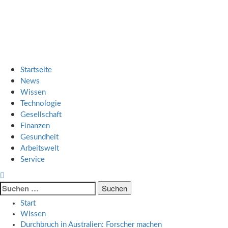
Zum
SMART UP NEWS
Inhalt
springen
Jeden Tag klüger
Primäres
SMART UP NEWS
Menü
Startseite
News
Wissen
Technologie
Gesellschaft
Finanzen
Gesundheit
Arbeitswelt
Service
Suche
nach:
Start
Wissen
Durchbruch in Australien: Forscher machen