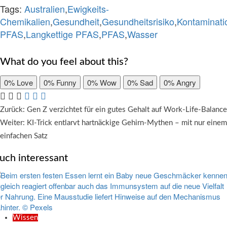
Tags:
Australien
,
Ewigkeits-
Chemikalien
,
Gesundheit
,
Gesundheitsrisiko
,
Kontaminati
PFAS
,
Langkettige PFAS
,
PFAS
,
Wasser
What do you feel about this?
0%
Love
0%
Funny
0%
Wow
0%
Sad
0%
Angry
Beitragsnavigation
Zurück:
Gen Z verzichtet für ein gutes Gehalt auf Work-Life-Balance
Weiter:
KI-Trick entlarvt hartnäckige Gehirn-Mythen – mit nur einem
einfachen Satz
uch interessant
Wissen