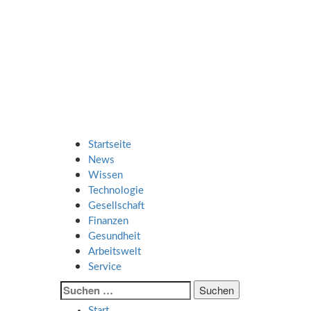
Zum
SMART UP
Inhalt
springen
NEWS
Jeden Tag klüger
Primäres
SMART UP NEWS
Menü
Startseite
News
Wissen
Technologie
Gesellschaft
Finanzen
Gesundheit
Arbeitswelt
Service
Suche
nach:
Start