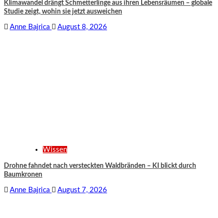
Klimawandel drängt Schmetterlinge aus ihren Lebensräumen – globale
Studie zeigt, wohin sie jetzt ausweichen
Anne Bajrica
August 8, 2026
Wissen
Drohne fahndet nach versteckten Waldbränden – KI blickt durch
Baumkronen
Anne Bajrica
August 7, 2026
Wissen
Sibiriens Methan-Ausstoß verdoppelt sich – Forscher warnen vor
Folgen bis 2050