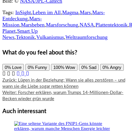
Bild: ©
NASA/JPL-Caltech
Tags:
InSight
,
Leben im All
,
Magma
,
Mars
,
Mars-
Entdeckung
,
Mars-
Mission
,
Marsbeben
,
Marsforschung
,
NASA
,
Plattentektonik
,
R
Planet
,
Smart Up
News
,
Tektonik
,
Vulkanismus
,
Weltraumforschung
What do you feel about this?
0%
Love
0%
Funny
100%
Wow
0%
Sad
0%
Angry
Beitragsnavigation
Zurück:
Lügen in der Beziehung: Wann sie alles zerstören – und
wann sie die Liebe sogar retten können
Weiter:
Forscher erklären, warum Trumps 14-Millionen-Dollar-
Becken wieder grün wurde
Auch interessant