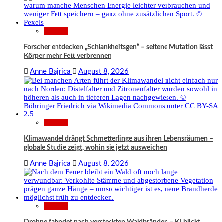
Wissen
Forscher entdecken „Schlankheitsgen“ – seltene Mutation lässt
Körper mehr Fett verbrennen
Anne Bajrica
August 8, 2026
Wissen
Klimawandel drängt Schmetterlinge aus ihren Lebensräumen –
globale Studie zeigt, wohin sie jetzt ausweichen
Anne Bajrica
August 8, 2026
Wissen
Drohne fahndet nach versteckten Waldbränden – KI blickt