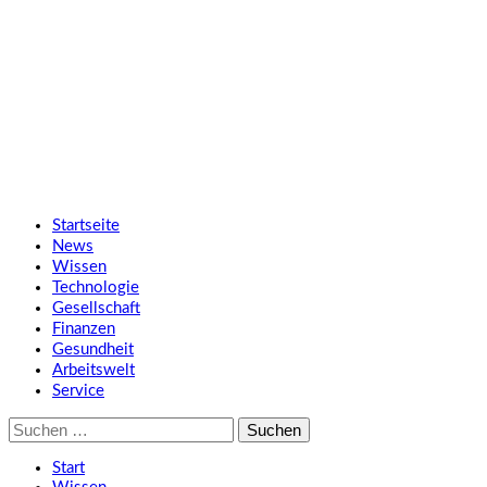
Zum
SMART UP NEWS
Inhalt
springen
Jeden Tag klüger
Primäres
SMART UP NEWS
Menü
Startseite
News
Wissen
Technologie
Gesellschaft
Finanzen
Gesundheit
Arbeitswelt
Service
Suche
nach:
Start