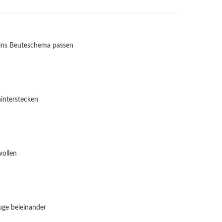
 ins Beuteschema passen
interstecken
ollen
uge beieinander