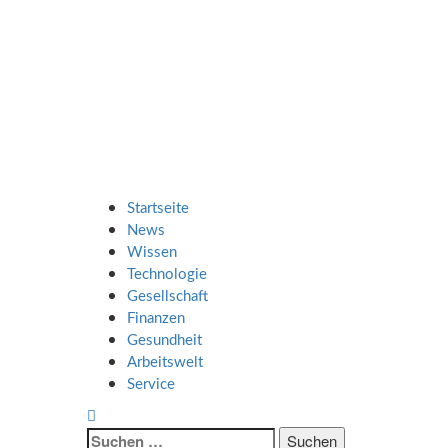
Zum
SMART UP
Inhalt
springen
NEWS
Jeden Tag klüger
Primäres
SMART UP NEWS
Menü
Startseite
News
Wissen
Technologie
Gesellschaft
Finanzen
Gesundheit
Arbeitswelt
Service
Suche