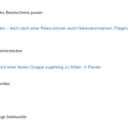
 ins Beuteschema passen
interstecken
wollen
uge beieinander