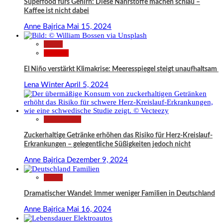
Superfood fürs Gehirn: Diese Nährstoffe machen schlau –
Kaffee ist nicht dabei
Anne Bajrica
Mai 15, 2024
News
Wissen
El Niño verstärkt Klimakrise: Meeresspiegel steigt unaufhaltsam
Lena Winter
April 5, 2024
Gesundheit
Zuckerhaltige Getränke erhöhen das Risiko für Herz-Kreislauf-
Erkrankungen – gelegentliche Süßigkeiten jedoch nicht
Anne Bajrica
Dezember 9, 2024
News
Dramatischer Wandel: Immer weniger Familien in Deutschland
Anne Bajrica
Mai 16, 2024