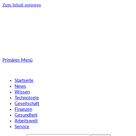
Zum Inhalt springen
SMART UP NEWS
Jeden Tag klüger
Primäres Menü
SMART UP NEWS
Startseite
News
Wissen
Technologie
Gesellschaft
Finanzen
Gesundheit
Arbeitswelt
Service