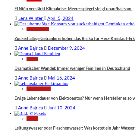
El Niño verstärkt Klimakrise: Meeresspiegel steigt unaufhaltsam
Lena Winter
April 5, 2024
Gesundheit
Zuckerhaltige Getränke erhöhen das Risiko für Herz-Kreislauf-Er
Anne Bajrica
Dezember 9, 2024
News
Dramatischer Wandel: Immer weniger Familien in Deutschland
Anne Bajrica
Mai 16, 2024
Technologie
Ewige Lebensdauer von Elektroautos? Nur wenn Hersteller es so 
Anne Bajrica
Juni 10, 2024
News
Leitungswasser oder Flaschenwasser: Was kostet ein Jahr Wassert