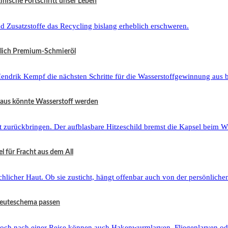
zinische Fortschritt unser Leben
tzlich Premium-Schmieröl
raus könnte Wasserstoff werden
 für Fracht aus dem All
 Beuteschema passen