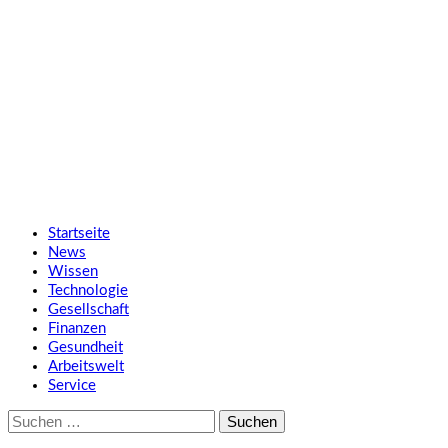
Zum
SMART UP NEWS
Inhalt
springen
Jeden Tag klüger
Primäres
SMART UP NEWS
Menü
Startseite
News
Wissen
Technologie
Gesellschaft
Finanzen
Gesundheit
Arbeitswelt
Service
Suche
nach: