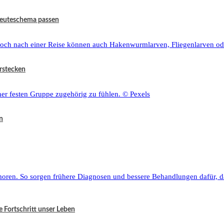
 Beuteschema passen
rstecken
n
e Fortschritt unser Leben