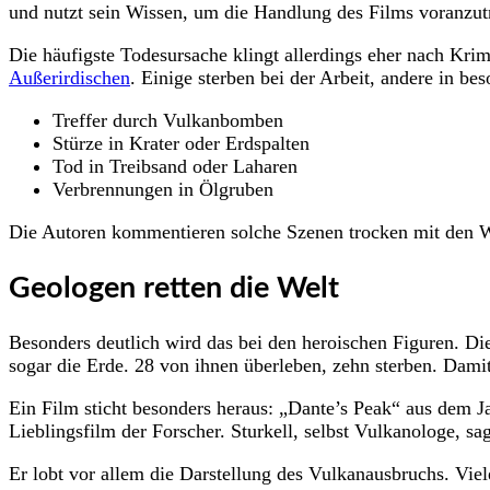
und nutzt sein Wissen, um die Handlung des Films voranzutre
Die häufigste Todesursache klingt allerdings eher nach Kri
Außerirdischen
. Einige sterben bei der Arbeit, andere in b
Treffer durch Vulkanbomben
Stürze in Krater oder Erdspalten
Tod in Treibsand oder Laharen
Verbrennungen in Ölgruben
Die Autoren kommentieren solche Szenen trocken mit den W
Geologen retten die Welt
Besonders deutlich wird das bei den heroischen Figuren. Di
sogar die Erde. 28 von ihnen überleben, zehn sterben. Damit
Ein Film sticht besonders heraus: „Dante’s Peak“ aus dem Ja
Lieblingsfilm der Forscher. Sturkell, selbst Vulkanologe, sa
Er lobt vor allem die Darstellung des Vulkanausbruchs. Vie