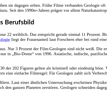
eiben sie dagegen selten. Frühe Filme verbanden Geologie oft
nzu. Seit den 1990er-Jahren prägen vor allem Naturkatastro
es Berufsbild
 22 weiblich. Das entspricht gerade einmal 11 Prozent. Bis 1
ologie
liegt der Frauenanteil laut Forschern eher bei rund eine
 aus. Nur 3 Prozent der Film-Geologen sind nicht weiß. Die e
nur in „Bio-Dome“ von 1996. Asiatische, indische, pazifisc
 30 der 202 Figuren gelten als kriminell oder eindeutig böse. 
n eine einfache Filmregel: Für Geologen zahlt sich Verbrech
ftlern. Laut einer ähnlichen Untersuchung erscheinen Physike
eich den ganzen Planeten zerstören. Geologen schneiden dageg