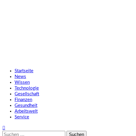
Zum
SMART UP NEWS
Inhalt
springen
Jeden Tag klüger
Primäres
SMART UP NEWS
Menü
Startseite
News
Wissen
Technologie
Gesellschaft
Finanzen
Gesundheit
Arbeitswelt
Service
Suche