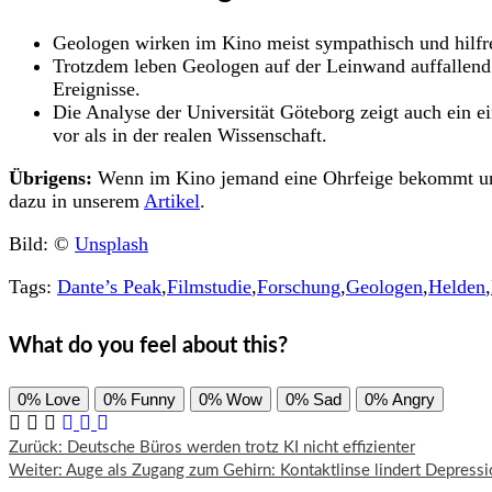
Geologen wirken im Kino meist sympathisch und hilfre
Trotzdem leben Geologen auf der Leinwand auffallend 
Ereignisse.
Die Analyse der Universität Göteborg zeigt auch ein e
vor als in der realen Wissenschaft.
Übrigens:
Wenn im Kino jemand eine Ohrfeige bekommt und 
dazu in unserem
Artikel
.
Bild: ©
Unsplash
Tags:
Dante’s Peak
,
Filmstudie
,
Forschung
,
Geologen
,
Helden
,
What do you feel about this?
0%
Love
0%
Funny
0%
Wow
0%
Sad
0%
Angry
Beitragsnavigation
Zurück:
Deutsche Büros werden trotz KI nicht effizienter
Weiter:
Auge als Zugang zum Gehirn: Kontaktlinse lindert Depress