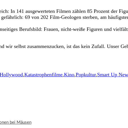
ich: In 141 ausgewerteten Filmen zählen 85 Prozent der Figu
gefährlich: 69 von 202 Film-Geologen sterben, am häufigste
inseitiges Berufsbild: Frauen, nicht-weiße Figuren und vielf
wir selbst zusammenzucken, ist das kein Zufall. Unser Gehi
Hollywood
,
Katastrophenfilme
,
Kino
,
Popkultur
,
Smart Up New
ionen bei Mäusen