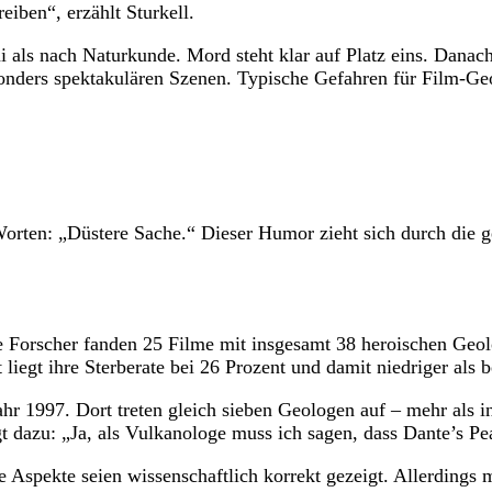
iben“, erzählt Sturkell.
mi als nach Naturkunde. Mord steht klar auf Platz eins. Dan
esonders spektakulären Szenen. Typische Gefahren für Film-Ge
orten: „Düstere Sache.“ Dieser Humor zieht sich durch die 
e Forscher fanden 25 Filme mit insgesamt 38 heroischen Geol
 liegt ihre Sterberate bei 26 Prozent und damit niedriger als
hr 1997. Dort treten gleich sieben Geologen auf – mehr als i
gt dazu: „Ja, als Vulkanologe muss ich sagen, dass Dante’s Pea
le Aspekte seien wissenschaftlich korrekt gezeigt. Allerding