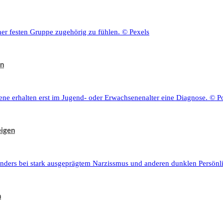
en
eigen
n