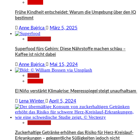
Wissen
Frühe Kindheit entscheidet: Warum die Umgebung über den IQ
bestimmt
Anne Bajrica
März 5, 2025
Gesundheit
Superfood fürs Gehirn: Diese Nährstoffe machen schlau –
Kaffee ist nicht dabei
Anne Bajrica
Mai 15, 2024
News
Wissen
El Niño verstärkt Klimakrise: Meeresspiegel steigt unaufhaltsam
Lena Winter
April 5, 2024
Gesundheit
Zuckerhaltige Getränke erhöhen das Risiko für Herz-Kreislauf-
Erkrankungen – gelegentliche Süßigkeiten jedoch nicht