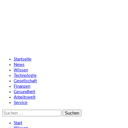
Zum
SMART UP NEWS
Inhalt
springen
Jeden Tag klüger
Primäres
SMART UP NEWS
Menü
Startseite
News
Wissen
Technologie
Gesellschaft
Finanzen
Gesundheit
Arbeitswelt
Service
Suche
nach:
Start