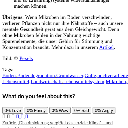
machen können.
Übrigens
: Wenn Mikroben im Boden verschwinden,
verlieren Pflanzen nicht nur ihre Nährstoffe – auch unsere
mentale Gesundheit gerät aus dem Gleichgewicht. Denn
ohne Mikroben fehlen in der Nahrung wichtige
Spurenelemente, die unser Gehirn für Stimmung und
Konzentration braucht. Mehr dazu in unserem
Artikel
.
Bild: ©
Pexels
Tags:
Boden
,
Bodendegradation
,
Grundwasser
,
Gülle
,
hochverarbeite
Lebensmittel
,
Landwirtschaft
,
Lebensmittelsystem
,
Mikroben
,
What do you feel about this?
0%
Love
0%
Funny
0%
Wow
0%
Sad
0%
Angry
Beitragsnavigation
Zurück:
„Diskriminierung vergiftet das soziale Klima“ – und