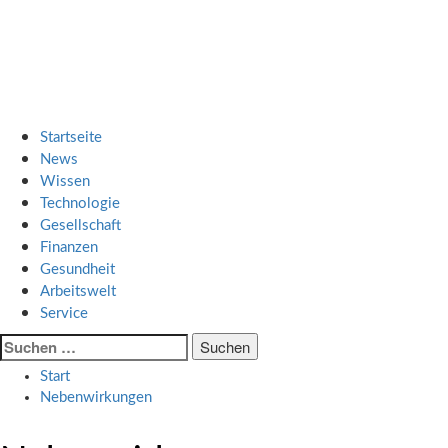
Zum
SMART UP NEWS
Inhalt
springen
Jeden Tag klüger
Primäres
SMART UP NEWS
Menü
Startseite
News
Wissen
Technologie
Gesellschaft
Finanzen
Gesundheit
Arbeitswelt
Service
Suche
nach:
Start
Nebenwirkungen