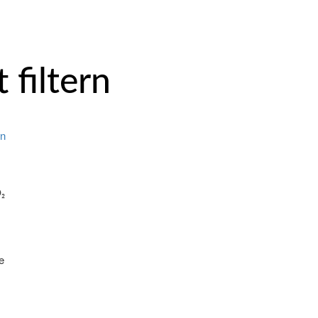
 filtern
O₂
e