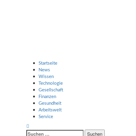
Zum
SMART UP
Inhalt
springen
NEWS
Jeden Tag klüger
Primäres
SMART UP NEWS
Menü
Startseite
News
Wissen
Technologie
Gesellschaft
Finanzen
Gesundheit
Arbeitswelt
Service
Suche