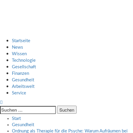
Zum
SMART UP NEWS
Inhalt
springen
Jeden Tag klüger
Primäres
SMART UP NEWS
Menü
Startseite
News
Wissen
Technologie
Gesellschaft
Finanzen
Gesundheit
Arbeitswelt
Service
Suche
nach:
Start
Gesundheit
Ordnung als Therapie für die Psyche: Warum Aufräumen bei