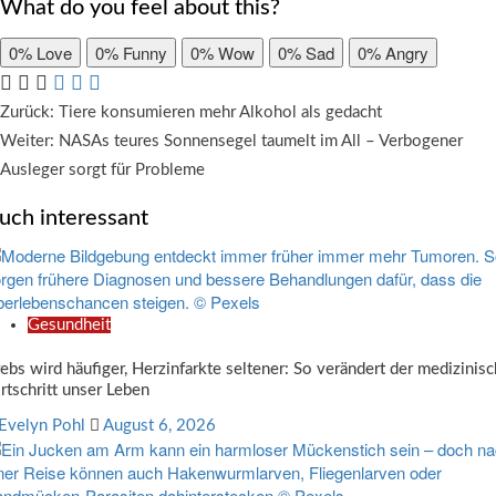
What do you feel about this?
0%
Love
0%
Funny
0%
Wow
0%
Sad
0%
Angry
Beitragsnavigation
Zurück:
Tiere konsumieren mehr Alkohol als gedacht
Weiter:
NASAs teures Sonnensegel taumelt im All – Verbogener
Ausleger sorgt für Probleme
uch interessant
Gesundheit
ebs wird häufiger, Herzinfarkte seltener: So verändert der medizinis
rtschritt unser Leben
Evelyn Pohl
August 6, 2026