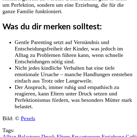
um Perfektion, sondern um eine Erziehung, die für die
ganze Familie funktioniert.
Was du dir merken solltest:
Gentle Parenting setzt auf Verständnis und
Entscheidungsfreiheit der Kinder, was jedoch im
Alltag zu Problemen führen kann, wenn schnelle
Entscheidungen nötig sind.
Nicht jedes kindliche Verhalten hat eine tiefe
emotionale Ursache – manche Handlungen entstehen
einfach aus Trotz oder Langeweile.
Der Anspruch, immer ruhig und empathisch zu
reagieren, kann Eltern unter Druck setzen und
Perfektionismus fördern, was besonders Mütter stark
belastet.
Bild: ©
Pexels
Tags:
Alltag
,
Belastung
,
Druck
,
Eltern
,
Erwartungen
,
Erziehung
,
Gefü