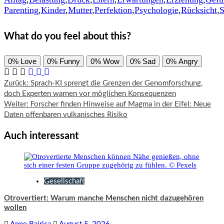
Parenting
,
Kinder
,
Mutter
,
Perfektion
,
Psychologie
,
Rücksicht
,
S
What do you feel about this?
0%
Love
0%
Funny
0%
Wow
0%
Sad
0%
Angry
Beitragsnavigation
Zurück:
Sprach-KI sprengt die Grenzen der Genomforschung,
doch Experten warnen vor möglichen Konsequenzen
Weiter:
Forscher finden Hinweise auf Magma in der Eifel: Neue
Daten offenbaren vulkanisches Risiko
Auch interessant
Gesellschaft
Otrovertiert: Warum manche Menschen nicht dazugehören
wollen