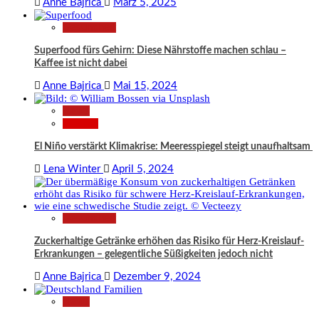
Anne Bajrica
März 5, 2025
Gesundheit
Superfood fürs Gehirn: Diese Nährstoffe machen schlau –
Kaffee ist nicht dabei
Anne Bajrica
Mai 15, 2024
News
Wissen
El Niño verstärkt Klimakrise: Meeresspiegel steigt unaufhaltsam
Lena Winter
April 5, 2024
Gesundheit
Zuckerhaltige Getränke erhöhen das Risiko für Herz-Kreislauf-
Erkrankungen – gelegentliche Süßigkeiten jedoch nicht
Anne Bajrica
Dezember 9, 2024
News