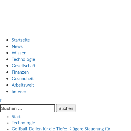
Zum
SMART UP NEWS
Inhalt
springen
Jeden Tag klüger
Primäres
SMART UP NEWS
Menü
Startseite
News
Wissen
Technologie
Gesellschaft
Finanzen
Gesundheit
Arbeitswelt
Service
Suche
nach:
Start
Technologie
Golfball-Dellen für die Tiefe: Klügere Steuerung für