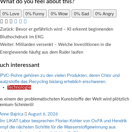
What do you feel about this?
0%
Love
0%
Funny
0%
Wow
0%
Sad
0%
Angry
Beitragsnavigation
Zurück:
Bevor er gefährlich wird – KI erkennt beginnenden
Bluthochdruck im EKG
Weiter:
Milliarden versenkt – Welche Investitionen in die
Energiewende häufig aus dem Ruder laufen
uch interessant
Technologie
s einem der problematischsten Kunststoffe der Welt wird plötzlich
remium-Schmieröl
Anne Bajrica
August 6, 2026