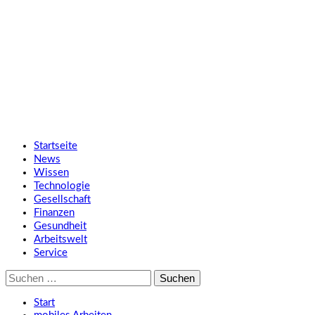
Zum
SMART UP NEWS
Inhalt
springen
Jeden Tag klüger
Primäres
SMART UP NEWS
Menü
Startseite
News
Wissen
Technologie
Gesellschaft
Finanzen
Gesundheit
Arbeitswelt
Service
Suche
nach:
Start