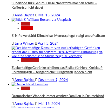
Superfood fürs Gehirn: Diese Nährstoffe machen schlau –
Kaffee ist nicht dabei
Anne Bajrica
Mai 15, 2024
News
Wissen
El Niño verstärkt Klimakrise: Meeresspiegel steigt unaufhaltsam
Lena Winter
April 5, 2024
Gesundheit
Zuckerhaltige Getränke erhöhen das Risiko für Herz-Kreislauf-
Erkrankungen – gelegentliche Süßigkeiten jedoch nicht
Anne Bajrica
Dezember 9, 2024
News
Dramatischer Wandel: Immer weniger Familien in Deutschland
Anne Bajrica
Mai 16, 2024