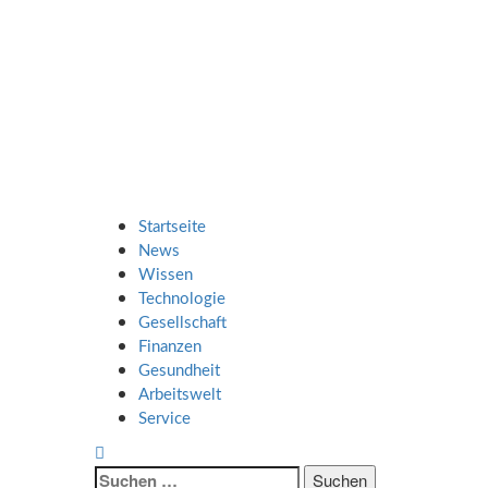
Zum
SMART UP
Inhalt
springen
NEWS
Jeden Tag klüger
Primäres
SMART UP NEWS
Menü
Startseite
News
Wissen
Technologie
Gesellschaft
Finanzen
Gesundheit
Arbeitswelt
Service
Suche