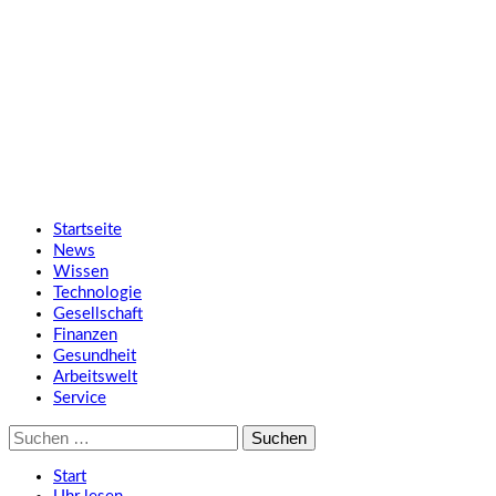
Zum
SMART UP NEWS
Inhalt
springen
Jeden Tag klüger
Primäres
SMART UP NEWS
Menü
Startseite
News
Wissen
Technologie
Gesellschaft
Finanzen
Gesundheit
Arbeitswelt
Service
Suche
nach:
Start