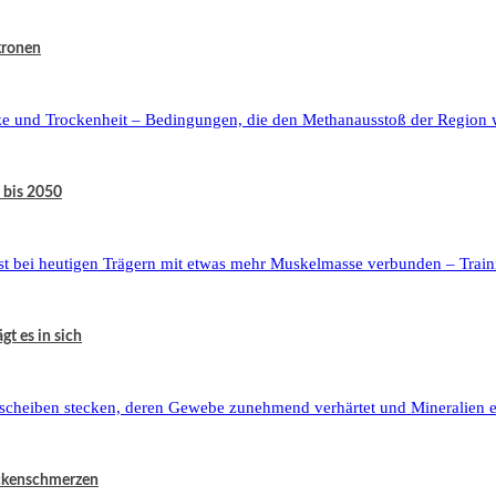
kronen
 bis 2050
t es in sich
ückenschmerzen