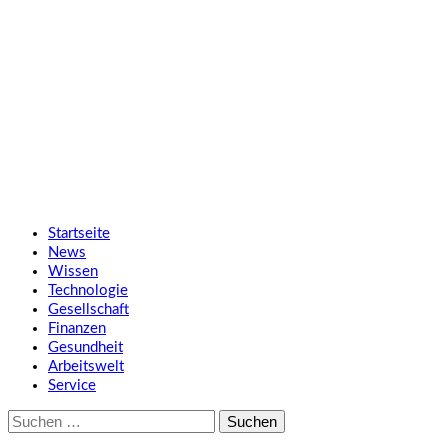
Zum
SMART UP NEWS
Inhalt
springen
Jeden Tag klüger
Primäres
SMART UP NEWS
Menü
Startseite
News
Wissen
Technologie
Gesellschaft
Finanzen
Gesundheit
Arbeitswelt
Service
Suche
nach: