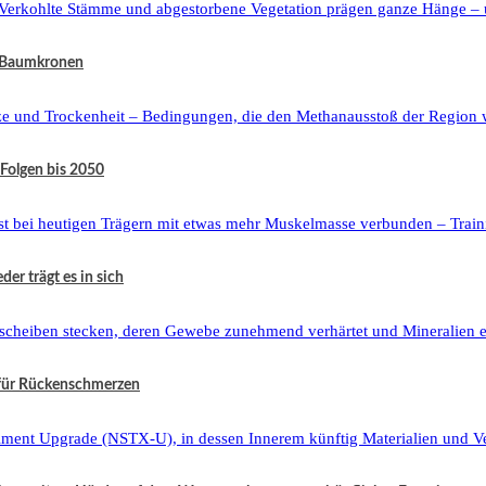
h Baumkronen
 Folgen bis 2050
er trägt es in sich
 für Rückenschmerzen