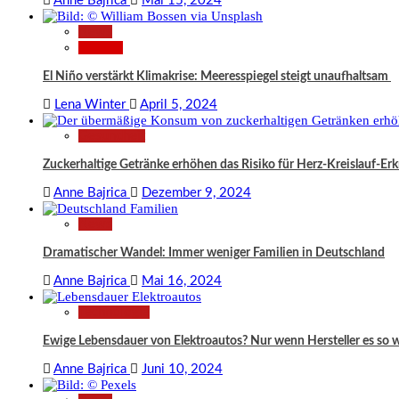
Anne Bajrica
Mai 15, 2024
News
Wissen
El Niño verstärkt Klimakrise: Meeresspiegel steigt unaufhaltsam
Lena Winter
April 5, 2024
Gesundheit
Zuckerhaltige Getränke erhöhen das Risiko für Herz-Kreislauf-Er
Anne Bajrica
Dezember 9, 2024
News
Dramatischer Wandel: Immer weniger Familien in Deutschland
Anne Bajrica
Mai 16, 2024
Technologie
Ewige Lebensdauer von Elektroautos? Nur wenn Hersteller es so 
Anne Bajrica
Juni 10, 2024