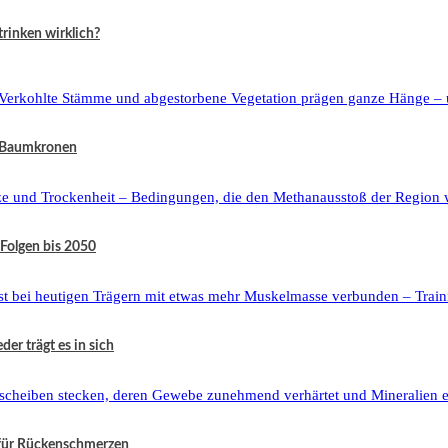
rinken wirklich?
h Baumkronen
 Folgen bis 2050
er trägt es in sich
 für Rückenschmerzen