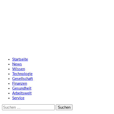
Zum
SMART UP NEWS
Inhalt
springen
Jeden Tag klüger
Primäres
SMART UP NEWS
Menü
Startseite
News
Wissen
Technologie
Gesellschaft
Finanzen
Gesundheit
Arbeitswelt
Service
Suche
nach: