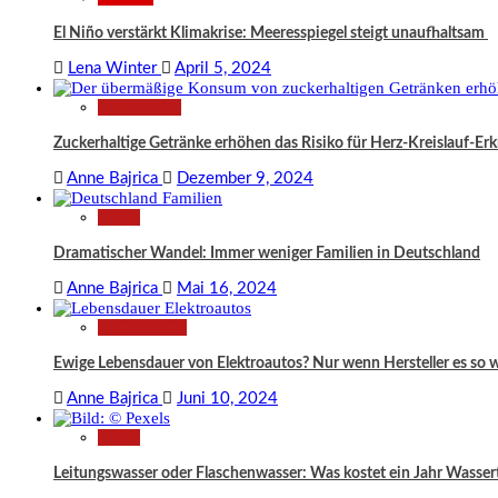
El Niño verstärkt Klimakrise: Meeresspiegel steigt unaufhaltsam
Lena Winter
April 5, 2024
Gesundheit
Zuckerhaltige Getränke erhöhen das Risiko für Herz-Kreislauf-Er
Anne Bajrica
Dezember 9, 2024
News
Dramatischer Wandel: Immer weniger Familien in Deutschland
Anne Bajrica
Mai 16, 2024
Technologie
Ewige Lebensdauer von Elektroautos? Nur wenn Hersteller es so 
Anne Bajrica
Juni 10, 2024
News
Leitungswasser oder Flaschenwasser: Was kostet ein Jahr Wassert