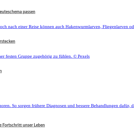
 Beuteschema passen
rstecken
n
e Fortschritt unser Leben