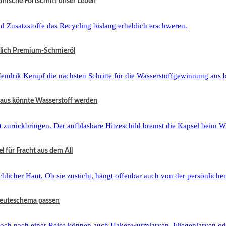
zinische Fortschritt unser Leben
tzlich Premium-Schmieröl
raus könnte Wasserstoff werden
 für Fracht aus dem All
 Beuteschema passen