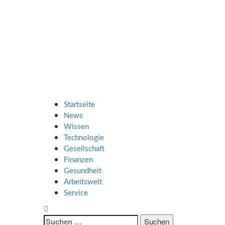
Zum
SMART UP
Inhalt
springen
NEWS
Jeden Tag klüger
Primäres
SMART UP NEWS
Menü
Startseite
News
Wissen
Technologie
Gesellschaft
Finanzen
Gesundheit
Arbeitswelt
Service
Suche