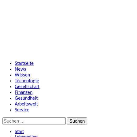
Zum
SMART UP NEWS
Inhalt
springen
Jeden Tag klüger
Primäres
SMART UP NEWS
Menü
Startseite
News
Wissen
Technologie
Gesellschaft
Finanzen
Gesundheit
Arbeitswelt
Service
Suche
nach:
Start