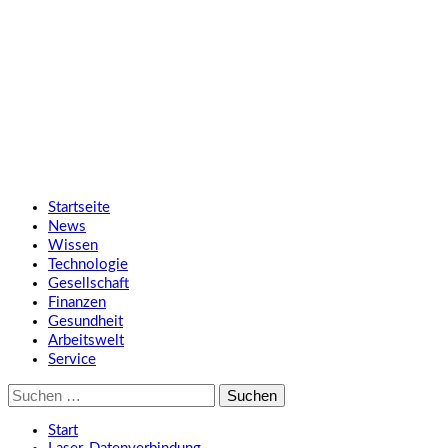
Zum
SMART UP NEWS
Inhalt
springen
Jeden Tag klüger
Primäres
SMART UP NEWS
Menü
Startseite
News
Wissen
Technologie
Gesellschaft
Finanzen
Gesundheit
Arbeitswelt
Service
Suche
nach:
Start