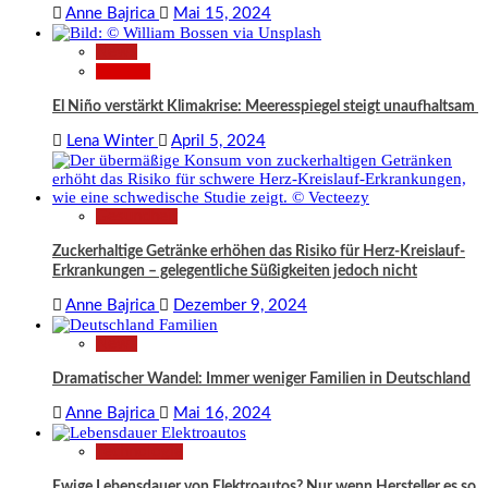
Anne Bajrica
Mai 15, 2024
News
Wissen
El Niño verstärkt Klimakrise: Meeresspiegel steigt unaufhaltsam
Lena Winter
April 5, 2024
Gesundheit
Zuckerhaltige Getränke erhöhen das Risiko für Herz-Kreislauf-
Erkrankungen – gelegentliche Süßigkeiten jedoch nicht
Anne Bajrica
Dezember 9, 2024
News
Dramatischer Wandel: Immer weniger Familien in Deutschland
Anne Bajrica
Mai 16, 2024
Technologie
Ewige Lebensdauer von Elektroautos? Nur wenn Hersteller es so