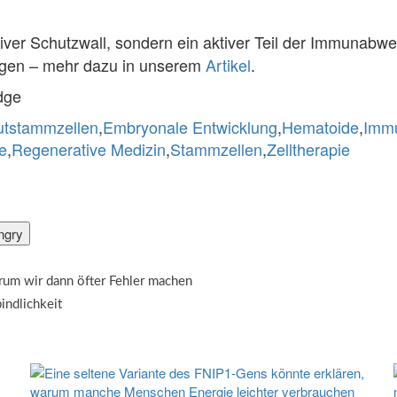
iver Schutzwall, sondern ein aktiver Teil der Immunabw
lagen – mehr dazu in unserem
Artikel
.
dge
utstammzellen
,
Embryonale Entwicklung
,
Hematoide
,
Imm
e
,
Regenerative Medizin
,
Stammzellen
,
Zelltherapie
ngry
rum wir dann öfter Fehler machen
indlichkeit