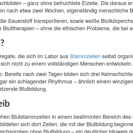
achbilden – ganz ohne befruchtete Eizelle. Die daraus
en nach etwa zwei Wochen, eigenständig menschliche Blu
die Sauerstoff transportieren, sowie weiße Blutkörperc
te Bluttherapien – ohne die ethischen Probleme, die bei
?
regate, die sich im Labor aus
Stammzellen
selbst organi
sich nicht zu einem vollständigen Menschen entwickeln.
ab. Bereits nach zwei Tagen bilden sich drei Keimschich
gar ein schlagender Rhythmus – ähnlich einem winzige
etzende Blutbildung.
eib
ehen Blutstammzellen in einem bestimmten Bereich des 
ildeten sich dort Zellen, die mit der Blutbildung beginn
eichsproben ohne Blutbildung – ein deutlicher Hinweis d