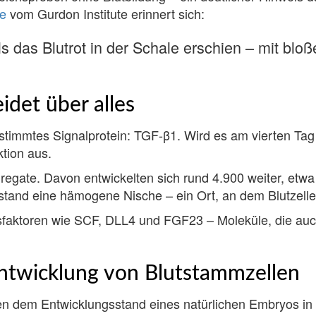
ne
vom Gurdon Institute erinnert sich:
 das Blutrot in der Schale erschien – mit blo
idet über alles
bestimmtes Signalprotein: TGF-β1. Wird es am vierten Tag
ktion aus.
regate. Davon entwickelten sich rund 4.900 weiter, etw
ntstand eine hämogene Nische – ein Ort, an dem Blutzell
aktoren wie SCF, DLL4 und FGF23 – Moleküle, die auch 
Entwicklung von Blutstammzellen
n dem Entwicklungsstand eines natürlichen Embryos in d