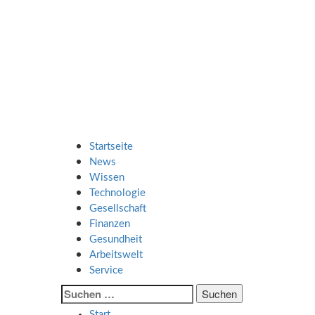
Zum
SMART UP
Inhalt
springen
NEWS
Jeden Tag klüger
Primäres
SMART UP NEWS
Menü
Startseite
News
Wissen
Technologie
Gesellschaft
Finanzen
Gesundheit
Arbeitswelt
Service
Suche
nach:
Start