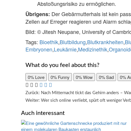
Abstoßungsrisiko zu ermöglichen.
Der Gebärmutterhals ist kein pass
Übrigens:
Zellen auf Erreger reagieren und Alarm sch
Bild: © Jitesh Neupane, University of Cambri
Tags:
Bioethik
,
Blutbildung
,
Blutkrankheiten
,
Bl
Embryonen
,
Leukämie
,
Medizinethik
,
Organoid
What do you feel about this?
0%
Love
0%
Funny
0%
Wow
0%
Sad
0%
A
Beitragsnavigation
Zurück:
Nach Mitternacht tickt das Gehirn anders – Wa
Weiter:
Wer sich online verliebt, spürt oft weniger Verb
Auch interessant