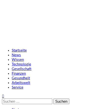
Zum
SMART UP NEWS
Inhalt
springen
Jeden Tag klüger
Primäres
SMART UP NEWS
Menü
Startseite
News
Wissen
Technologie
Gesellschaft
Finanzen
Gesundheit
Arbeitswelt
Service
Suche
nach: