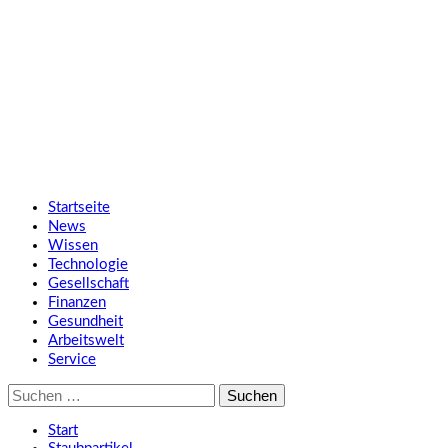
Zum
SMART UP NEWS
Inhalt
springen
Jeden Tag klüger
Primäres
SMART UP NEWS
Menü
Startseite
News
Wissen
Technologie
Gesellschaft
Finanzen
Gesundheit
Arbeitswelt
Service
Suche
nach:
Start