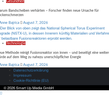
Gesundheit
rum Bandscheiben verhärten – Forscher finden neue Ursache für
ckenschmerzen
Anne Bajrica
August 7, 2026
Technologie
ue Methode reinigt Fusionsreaktor von innen – und beseitigt eine weiter
rde auf dem Weg zu nahezu unerschöpflicher Energie
Anne Bajrica
August 7, 2026
Datenschutzerklärung
Impressum
Cookie-Richtlinie (EU)
© 2026 Smart Up Media GmbH