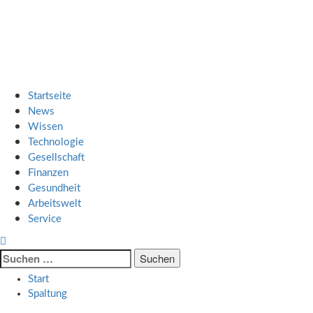
Zum
SMART UP NEWS
Inhalt
springen
Jeden Tag klüger
Primäres
SMART UP NEWS
Menü
Startseite
News
Wissen
Technologie
Gesellschaft
Finanzen
Gesundheit
Arbeitswelt
Service
Suche
nach:
Start
Spaltung