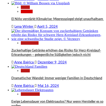
News
Wissen
El Niño verstärkt Klimakrise: Meeresspiegel steigt unaufhaltsam
Lena Winter
April 5, 2024
Gesundheit
Zuckerhaltige Getränke erhöhen das Risiko für Herz-Kreislauf-
Erkrankungen – gelegentliche Süßigkeiten jedoch nicht
Anne Bajrica
Dezember 9, 2024
News
Dramatischer Wandel: Immer weniger Familien in Deutschland
Anne Bajrica
Mai 16, 2024
Technologie
Ewige Lebensdauer von Elektroautos? Nur wenn Hersteller es so