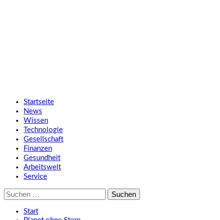
Zum
SMART UP NEWS
Inhalt
springen
Jeden Tag klüger
Primäres
SMART UP NEWS
Menü
Startseite
News
Wissen
Technologie
Gesellschaft
Finanzen
Gesundheit
Arbeitswelt
Service
Suche
nach:
Start