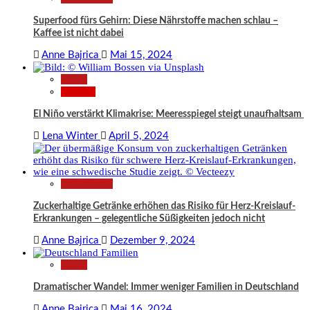
Superfood fürs Gehirn: Diese Nährstoffe machen schlau –
Kaffee ist nicht dabei
Anne Bajrica
Mai 15, 2024
News
Wissen
El Niño verstärkt Klimakrise: Meeresspiegel steigt unaufhaltsam
Lena Winter
April 5, 2024
Gesundheit
Zuckerhaltige Getränke erhöhen das Risiko für Herz-Kreislauf-
Erkrankungen – gelegentliche Süßigkeiten jedoch nicht
Anne Bajrica
Dezember 9, 2024
News
Dramatischer Wandel: Immer weniger Familien in Deutschland
Anne Bajrica
Mai 16, 2024