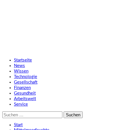
Zum
SMART UP NEWS
Inhalt
springen
Jeden Tag klüger
Primäres
SMART UP NEWS
Menü
Startseite
News
Wissen
Technologie
Gesellschaft
Finanzen
Gesundheit
Arbeitswelt
Service
Suche
nach:
Start