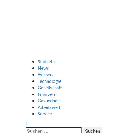
Zum
SMART UP
Inhalt
springen
NEWS
Jeden Tag klüger
Primäres
SMART UP NEWS
Menü
Startseite
News
Wissen
Technologie
Gesellschaft
Finanzen
Gesundheit
Arbeitswelt
Service
Suche