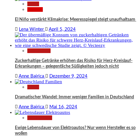
News
Wissen
El Niño verstärkt Klimakrise: Meeresspiegel steigt unaufhaltsam
Lena Winter
April 5, 2024
Gesundheit
Zuckerhaltige Getränke erhöhen das Risiko für Herz-Kreislauf-
Erkrankungen – gelegentliche Süßigkeiten jedoch nicht
Anne Bajrica
Dezember 9, 2024
News
Dramatischer Wandel: Immer weniger Familien in Deutschland
Anne Bajrica
Mai 16, 2024
Technologie
Ewige Lebensdauer von Elektroautos? Nur wenn Hersteller es so
wollen