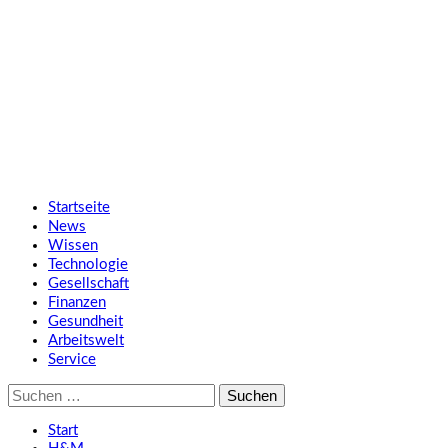
Zum
SMART UP NEWS
Inhalt
springen
Jeden Tag klüger
Primäres
SMART UP NEWS
Menü
Startseite
News
Wissen
Technologie
Gesellschaft
Finanzen
Gesundheit
Arbeitswelt
Service
Suche
nach:
Start