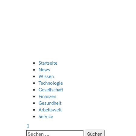
Zum
SMART UP
Inhalt
springen
NEWS
Jeden Tag klüger
Primäres
SMART UP NEWS
Menü
Startseite
News
Wissen
Technologie
Gesellschaft
Finanzen
Gesundheit
Arbeitswelt
Service
Suche