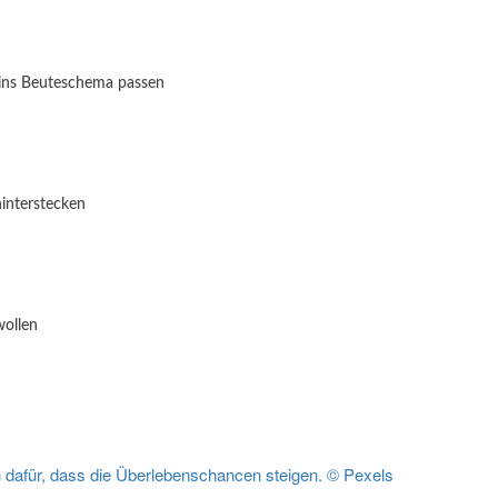
 ins Beuteschema passen
interstecken
ollen