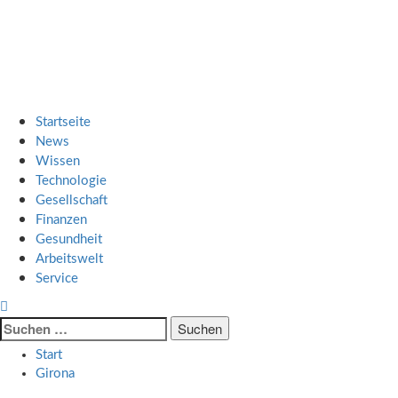
Zum
SMART UP NEWS
Inhalt
springen
Jeden Tag klüger
Primäres
SMART UP NEWS
Menü
Startseite
News
Wissen
Technologie
Gesellschaft
Finanzen
Gesundheit
Arbeitswelt
Service
Suche
nach:
Start
Girona