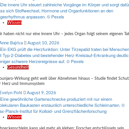
Wissen
r haben nicht nur eine innere Uhr – jedes Organ folgt seinem eigenen Ta
Anne Bajrica
August 10, 2026
Gesundheit
unjaro-Wirkung geht weit über Abnehmen hinaus – Studie findet Schut
r Herz und Immunsystem
Evelyn Pohl
August 9, 2026
Wissen
hneckenschleim kann viel mehr als kleben: Forscher entschlüsseln sein