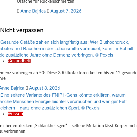
Ursache für Rückenschmerzen
Anne Bajrica
August 7, 2026
Nicht verpassen
Gesundheit
menz vorbeugen ab 50: Diese 3 Risikofaktoren kosten bis zu 12 gesund
hre
Anne Bajrica
August 8, 2026
Wissen
rscher entdecken „Schlankheitsgen“ – seltene Mutation lässt Körper meh
tt verbrennen