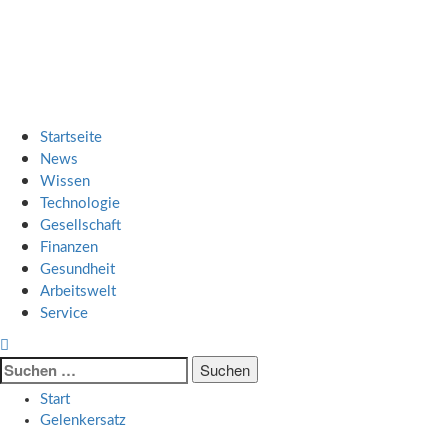
Zum
SMART UP NEWS
Inhalt
springen
Jeden Tag klüger
Primäres
SMART UP NEWS
Menü
Startseite
News
Wissen
Technologie
Gesellschaft
Finanzen
Gesundheit
Arbeitswelt
Service
Suche
nach:
Start
Gelenkersatz