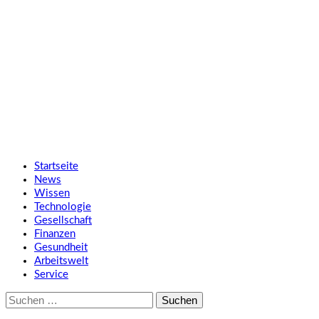
Zum
SMART UP NEWS
Inhalt
springen
Jeden Tag klüger
Primäres
SMART UP NEWS
Menü
Startseite
News
Wissen
Technologie
Gesellschaft
Finanzen
Gesundheit
Arbeitswelt
Service
Suche
nach: