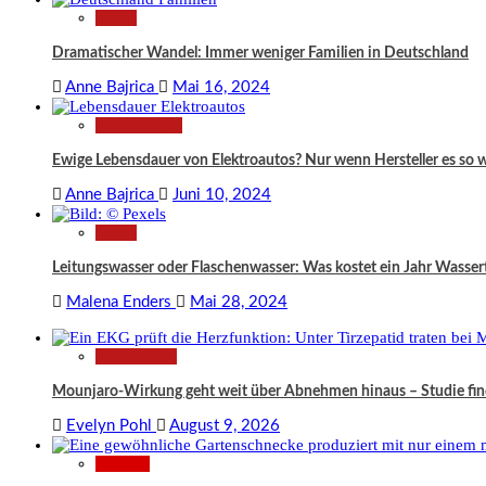
News
Dramatischer Wandel: Immer weniger Familien in Deutschland
Anne Bajrica
Mai 16, 2024
Technologie
Ewige Lebensdauer von Elektroautos? Nur wenn Hersteller es so 
Anne Bajrica
Juni 10, 2024
News
Leitungswasser oder Flaschenwasser: Was kostet ein Jahr Wassert
Malena Enders
Mai 28, 2024
Gesundheit
Mounjaro-Wirkung geht weit über Abnehmen hinaus – Studie fi
Evelyn Pohl
August 9, 2026
Wissen