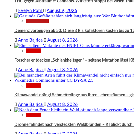
THC gegen Albträume: Cannabis-Wirkstoff stoppt bei vielen Trau
Evelyn Pohl
August 9, 2026
Gesundheit
Demenz vorbeugen ab 50: Diese 3 Risikofaktoren kosten bis zu 1
Anne Bajrica
August 8, 2026
Wissen
Forscher entdecken „Schlankheitsgen“ – seltene Mutation lässt K
Anne Bajrica
August 8, 2026
Wissen
Klimawandel drängt Schmetterlinge aus ihren Lebensräumen – glob
Anne Bajrica
August 8, 2026
Wissen
Drohne fahndet nach versteckten Waldbränden – KI blickt durc