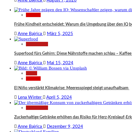
Anne Bajrica
August 7, 2026
Wissen
Frühe Kindheit entscheidet: Warum die Umgebung über den IQ 
Anne Bajrica
März 5, 2025
Gesundheit
Superfood fürs Gehirn: Diese Nährstoffe machen schlau – Kaffee 
Anne Bajrica
Mai 15, 2024
News
Wissen
El Niño verstärkt Klimakrise: Meeresspiegel steigt unaufhaltsam
Lena Winter
April 5, 2024
Gesundheit
Zuckerhaltige Getränke erhöhen das Risiko für Herz-Kreislauf-Er
Anne Bajrica
Dezember 9, 2024